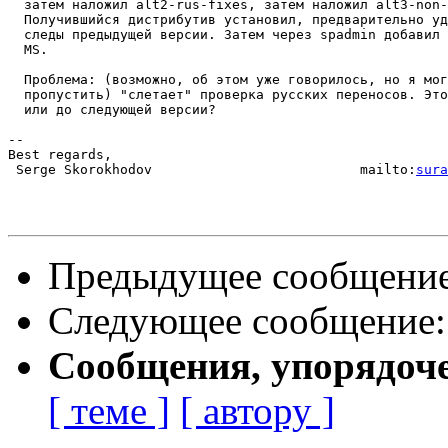
  затем наложил alt2-rus-fixes, затем наложил alt3-non-
  Получившийся дистрибутив установил, предварительно уд
  следы предыдущей версии. Затем через spadmin добавил 
  MS.

  Проблема: (возможно, об этом уже говорилось, но я мог

  пропустить) "слетает" проверка русских переносов. Это
  или до следующей версии?

-- 

Best regards,

 Serge Skorokhodov                          mailto:
sura
Предыдущее сообщени
Следующее сообщение
Сообщения, упорядоч
[ теме ]
[ автору ]