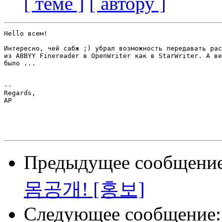
[ теме ]
[ автору ]
Hello всем!

Интересно, чей сабж ;) убрал возможность передавать рас
из ABBYY Finereader в OpenWriter как в StarWriter. А ве
было ...

--

Regards,

AP

Предыдущее сообщени
몸공개! [홍보]
Следующее сообщение