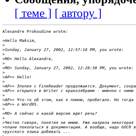
[ теме ]
[ автору ]
Alexandre Prokoudine wrote:

>
>
>
>
>
>
>
>
>
>
>
>
>
>
>
>
>
>
>
>
>