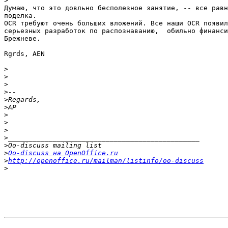
>
Думаю, что это довльно бесполезное занятие, -- все равн
поделка.

OCR требуют очень больших вложений. Все наши OCR появил
серьезных разработок по распознаванию,  обильно финанси
Брежневе.

Rgrds, AEN

>
>
>
>
>
>
>
>
>
>
>
>
Oo-discuss на OpenOffice.ru
>
http://openoffice.ru/mailman/listinfo/oo-discuss
>