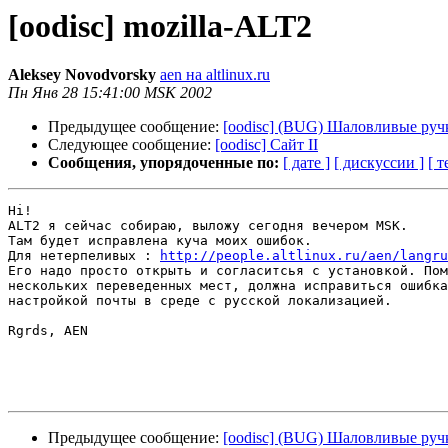
[oodisc] mozilla-ALT2
Aleksey Novodvorsky
aen на altlinux.ru
Пн Янв 28 15:41:00 MSK 2002
Предыдущее сообщение:
[oodisc] (BUG) Шаловливые ручки
Следующее сообщение:
[oodisc] Сайт II
Сообщения, упорядоченные по:
[ дате ]
[ дискуссии ]
[ т
Hi!

ALT2 я сейчас собираю, выложу сегодня вечером MSK.

Там будет исправлена куча моих ошибок.

Для нетерпеливых : 
http://people.altlinux.ru/aen/langru
Его надо просто открыть и согласитсья с установкой. Пом
нескольких переведенных мест, должна исправиться ошибка
настройкой почты в среде с русской локализацией.

Rgrds, AEN

Предыдущее сообщение:
[oodisc] (BUG) Шаловливые ручки