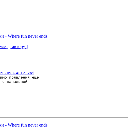
 - Where fun never ends
еме ]
[ автору ]
ru-098-ALT2.xpi
имо появления еще

 с начальной

 - Where fun never ends