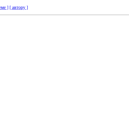
еме ]
[ автору ]