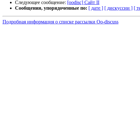
Следующее сообщение:
[oodisc] Сайт II
Сообщения, упорядоченные по:
[ дате ]
[ дискуссии ]
[ т
Подробная информация о списке рассылки Oo-discuss