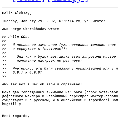
Hello Aleksey,

Tuesday, January 29, 2002, 6:26:14 PM, you wrote:

AN> Serge Skorokhodov wrote:

>>
>>
>>
>>
>>
>>
>>
>>
>>
>>
>>
AN> Так вот я Вас об этом и спрашиваю!

Пока два "обращенных внимание на" бага (сброс установок

дефолтного мейлера и назойливый переспрос мастер-пароля
существуют и в русском, и в английском интерфейсе:( Зап
bugzill'у.

-- 

Best regards,
