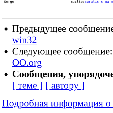
 Serge                            mailto:
suralis-s на m
Предыдущее сообщени
win32
Следующее сообщение
OO.org
Сообщения, упорядоч
[ теме ]
[ автору ]
Подробная информация о 