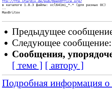
ftp://ftp.stardiv.de/pub/OpenOffice.org/

в каталоге 1.0.3 файлы: vcl641mi_*.* (для разных ОС)

--

MaxBritov

Предыдущее сообщени
Следующее сообщение
Сообщения, упорядоч
[ теме ]
[ автору ]
Подробная информация о 