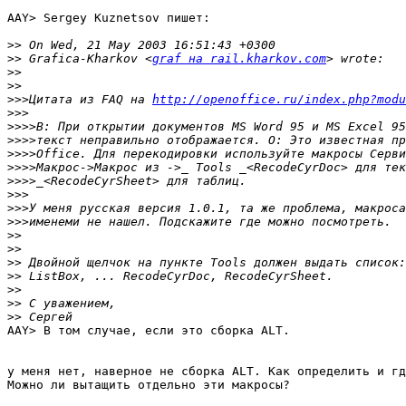
AAY> Sergey Kuznetsov пишет:

>>
>>
 Grafica-Kharkov <
graf на rail.kharkov.com
>>
>>
>>>
Цитата из FAQ на 
http://openoffice.ru/index.php?modu
>>>
>>>>
>>>>
>>>>
>>>>
>>>>
>>>
>>>
>>>
>>
>>
>>
>>
>>
>>
>>
AAY> В том случае, если это сборка ALT.

у меня нет, наверное не сборка ALT. Как определить и гд
Можно ли вытащить отдельно эти макросы?
