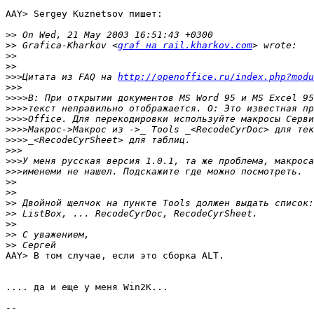
AAY> Sergey Kuznetsov пишет:

>>
>>
 Grafica-Kharkov <
graf на rail.kharkov.com
>>
>>
>>>
Цитата из FAQ на 
http://openoffice.ru/index.php?modu
>>>
>>>>
>>>>
>>>>
>>>>
>>>>
>>>
>>>
>>>
>>
>>
>>
>>
>>
>>
>>
AAY> В том случае, если это сборка ALT.

.... да и еще у меня Win2K...

-- 
