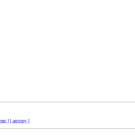
еме ]
[ автору ]