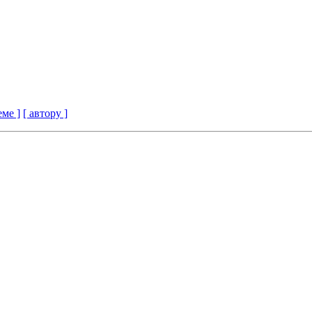
еме ]
[ автору ]