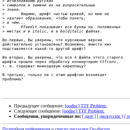
>
>
>
>
>
>
>
>
Во-первых, Вы уверены, что курсивные версии

действительно установлены? Возможно, вместо них

подставляется какой-то другой шрифт?

Во-вторых, Вы уверены, что все 4 файла этого старого

шрифта прошли через обработку конвертером ttfconv,

т. е. содержат юникодовую кириллицу?

В-третьих, только ли с этим шрифтом возникает

проблема?

Предыдущее сообщение:
[oodisc] TTF Problem.
Следующее сообщение:
[oodisc] TTF Problem.
Сообщения, упорядоченные по:
[ дате ]
[ дискуссии ]
[ т
Подробная информация о списке рассылки Oo-discuss