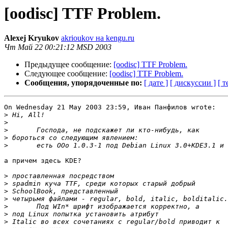
[oodisc] TTF Problem.
Alexej Kryukov
akrioukov на kengu.ru
Чт Май 22 00:21:12 MSD 2003
Предыдущее сообщение:
[oodisc] TTF Problem.
Следующее сообщение:
[oodisc] TTF Problem.
Сообщения, упорядоченные по:
[ дате ]
[ дискуссии ]
[ т
On Wednesday 21 May 2003 23:59, Иван Панфилов wrote:

>
>
>
>
>
а причем здесь KDE?

>
>
>
>
>
>
>