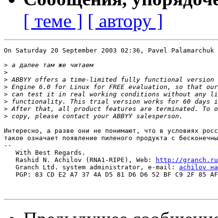
[ теме ]
[ автору ]
On Saturday 20 September 2003 02:36, Pavel Palamarchuk 
>
>
>
>
>
>
>
>
Интересно, а разве они не понимают, что в условиях росс
такое означает появление пиленого продукта с бесконечны
-- 

   With Best Regards.

   Rashid N. Achilov (RNA1-RIPE), Web: 
http://granch.ru
   Granch Ltd. system administrator, e-mail: 
achilov на
   PGP: 83 CD E2 A7 37 4A D5 81 D6 D6 52 BF C9 2F 85 AF