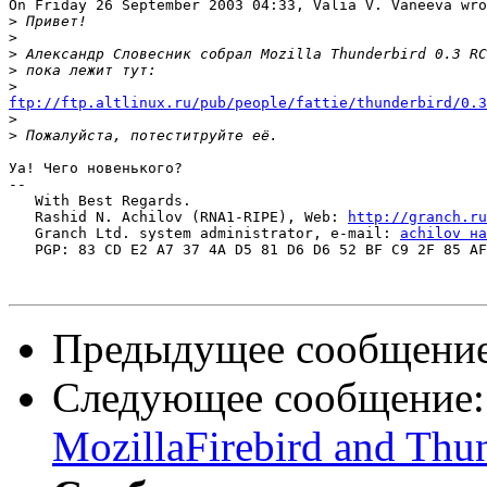
On Friday 26 September 2003 04:33, Valia V. Vaneeva wro
>
>
>
>
>
ftp://ftp.altlinux.ru/pub/people/fattie/thunderbird/0.3

>
>
Уа! Чего новенького?

-- 

   With Best Regards.

   Rashid N. Achilov (RNA1-RIPE), Web: 
http://granch.ru
   Granch Ltd. system administrator, e-mail: 
achilov на
   PGP: 83 CD E2 A7 37 4A D5 81 D6 D6 52 BF C9 2F 85 AF
Предыдущее сообщени
Следующее сообщение
MozillaFirebird and Thu