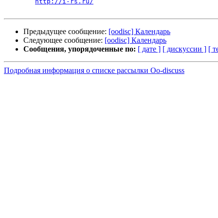
http://i-rs.ru/
Предыдущее сообщение:
[oodisc] Календарь
Следующее сообщение:
[oodisc] Календарь
Сообщения, упорядоченные по:
[ дате ]
[ дискуссии ]
[ т
Подробная информация о списке рассылки Oo-discuss