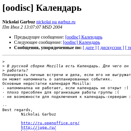
[oodisc] Календарь
Nickolai Garbuz
nickolai на garbuz.ru
Пт Июл 2 13:07:07 MSD 2004
Предыдущее сообщение:
[oodisc] Календарь
Следующее сообщение:
[oodisc] Календарь
Сообщения, упорядоченные по:
[ дате ]
[ дискуссии ]
[ т
>
>
>
Планировать личные встречи и дела, если его не выгружат
он может напоминать о запланированных событиях.

Основные недостатки календаря Mosilla:

- напоминалка не работает, если календарь не открыт :(

- плохо присоблен для организации работы группы :(

- не возможности для подключения к календарь-серверам :
-- 

Best regards,

	Nickolai Garbuz

http://ru.openoffice.org/
http://juga.ru/