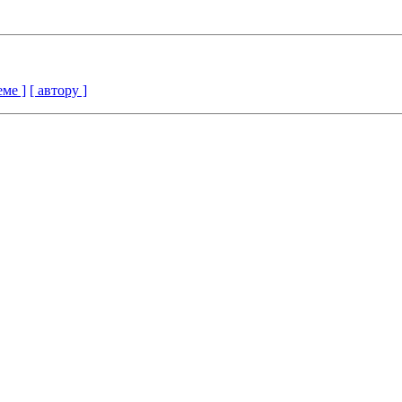
еме ]
[ автору ]