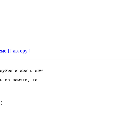
еме ]
[ автору ]
ь из памяти, то 

(
