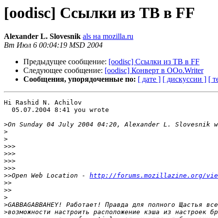
[oodisc] Ссылки из TB в FF
Alexander L. Slovesnik
als на mozilla.ru
Вт Июл 6 00:04:19 MSD 2004
Предыдущее сообщение:
[oodisc] Ссылки из TB в FF
Следующее сообщение:
[oodisc] Конверт в ООо.Writer
Сообщения, упорядоченные по:
[ дате ]
[ дискуссии ]
[ т
Hi Rashid N. Achilov

  05.07.2004 8:41 you wrote

>
>
>
>>>
>>>
>>>
>>>
>>
Open Web Location - 
http://forums.mozillazine.org/vie
>>
>>
>
>
>