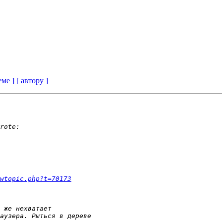
еме ]
[ автору ]
wtopic.php?t=70173