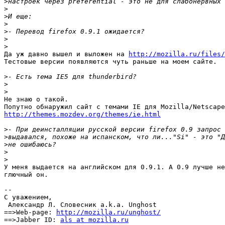
>
>
>
>
>
>
>
Да уж давно вышел и выложен на 
http://mozilla.ru/files/
Тестовые версии появляются чуть раньше на моем сайте.

>
>
>
Не знаю о такой.

http://themes.mozdev.org/themes/ie.html
>
>
>
>
>
У меня выдается на английском для 0.9.1. А 0.9 лучше не
глючный он.

-- 

С уважением,

 Александр Л. Cловесник a.k.a. Unghost

==>Web-page: 
http://mozilla.ru/unghost/
==>Jabber ID: 
als at mozilla.ru