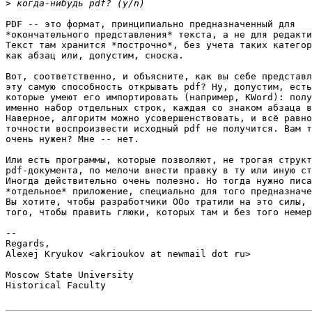
>
PDF -- это формат, принципиально предназначенный для 

*окончательного представления* текста, а не для редакти
Текст там хранится *построчно*, без учета таких категор
как абзац или, допустим, сноска.

Вот, соответственно, и объясните, как вы себе представл
эту самую способность открывать pdf? Ну, допустим, есть
которые умеют его импортировать (например, KWord): полу
именно набор отдельных строк, каждая со знаком абзаца в
Наверное, алгоритм можно усовершенствовать, и всё равно
точности воспроизвести исходный pdf не получится. Вам т
очень нужен? Мне -- нет.

Или есть программы, которые позволяют, не трогая структ
pdf-документа, по мелочи внести правку в ту или иную ст
Иногда действительно очень полезно. Но тогда нужно писа
*отдельное* приложение, специально для того предназначе
Вы хотите, чтобы разработчики OOo тратили на это силы, 
того, чтобы править глюки, которых там и без того немер
-- 

Regards,

Alexej Kryukov <akrioukov at newmail dot ru>

Moscow State University

Historical Faculty
