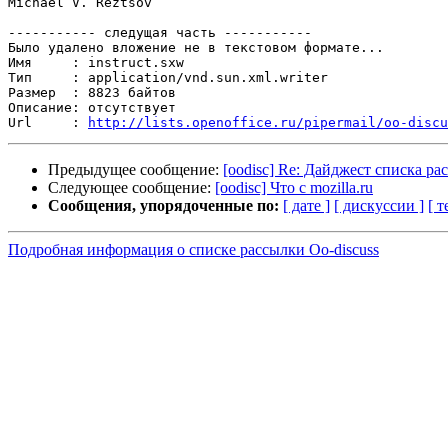
Michael V. Reztsov

----------- следущая часть -----------

Было удалено вложение не в текстовом формате...

Имя     : instruct.sxw

Тип     : application/vnd.sun.xml.writer

Размер  : 8823 байтов

Описание: отсутствует

Url     : 
http://lists.openoffice.ru/pipermail/oo-discu
Предыдущее сообщение:
[oodisc] Re: Дайджест списка ра
Следующее сообщение:
[oodisc] Что с mozilla.ru
Сообщения, упорядоченные по:
[ дате ]
[ дискуссии ]
[ т
Подробная информация о списке рассылки Oo-discuss