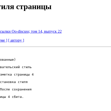
стиля страницы
ссылки Oo-discuss; том 14, выпуск 22
еме ]
[ автору ]
ованные)

вательский стиль 

зметка страницы 4 

становка стиля 

После сохранения 

ицы 4 сбита.
