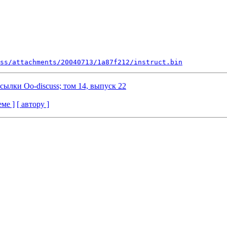
ss/attachments/20040713/1a87f212/instruct.bin
ссылки Oo-discuss; том 14, выпуск 22
еме ]
[ автору ]