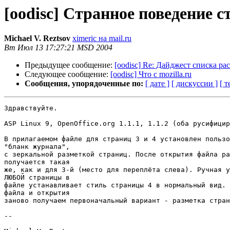
[oodisc] Странное поведение 
Michael V. Reztsov
ximeric на mail.ru
Вт Июл 13 17:27:21 MSD 2004
Предыдущее сообщение:
[oodisc] Re: Дайджест списка ра
Следующее сообщение:
[oodisc] Что с mozilla.ru
Сообщения, упорядоченные по:
[ дате ]
[ дискуссии ]
[ т
Здравствуйте.

ASP Linux 9, OpenOffice.org 1.1.1, 1.1.2 (оба русифицир
В прилагаемом файле для страниц 3 и 4 установлен пользо
"бланк журнала",

с зеркальной разметкой страниц. После открытия файла ра
получается такая

же, как и для 3-й (место для переплёта слева). Ручная у
ЛЮБОЙ страницы в

файле устанавливает стиль страницы 4 в нормальный вид. 
файла и открытия

заново получаем первоначальный вариант - разметка стран
-- 
