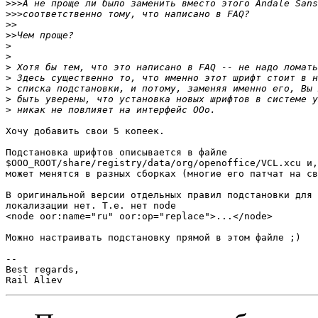
>>>
>>>
>>
>>
>
>
>
>
>
>
>
Хочу добавить свои 5 копеек.

Подстановка шрифтов описывается в файле

$OOO_ROOT/share/registry/data/org/openoffice/VCL.xcu и,
может менятся в разных сборках (многие его патчат на св
В оригинальной версии отдельных правил подстановки для 
локализации нет. Т.е. нет node

<node oor:name="ru" oor:op="replace">...</node>

Можно настраивать подстановку прямой в этом файле ;)

-- 

Best regards,
