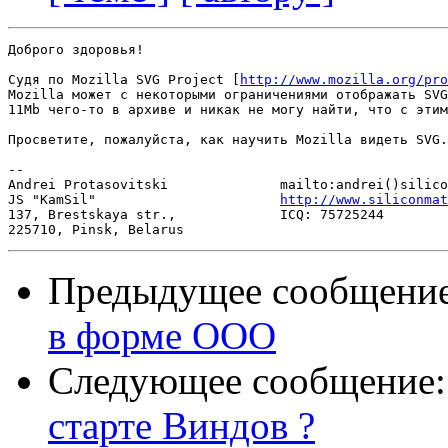
Доброго здоровья!

Судя по Mozilla SVG Project [
http://www.mozilla.org/pro
Mozilla может с некоторыми ограничениями отображать SVG
11Mb чего-то в архиве и никак не могу найти, что с этим
Просветите, пожалуйста, как научить Mozilla видеть SVG.

-- 

Andrei Protasovitski              mailto:andrei()silico
JS "KamSil"                       
http://www.siliconmat
137, Brestskaya str.,             ICQ: 75725244

Предыдущее сообщени
в форме OOO
Следующее сообщение
старте Виндов ?