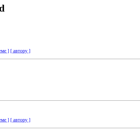
ed
еме ]
[ автору ]
еме ]
[ автору ]