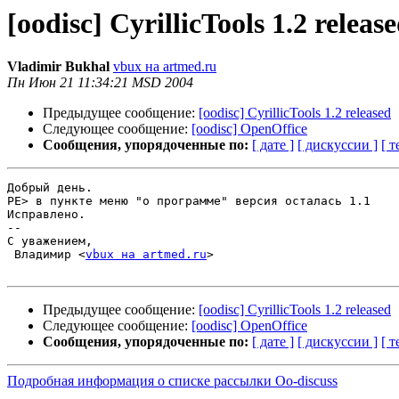
[oodisc] CyrillicTools 1.2 releas
Vladimir Bukhal
vbux на artmed.ru
Пн Июн 21 11:34:21 MSD 2004
Предыдущее сообщение:
[oodisc] CyrillicTools 1.2 released
Следующее сообщение:
[oodisc] OpenOffice
Сообщения, упорядоченные по:
[ дате ]
[ дискуссии ]
[ т
Добрый день.

PE> в пункте меню "о программе" версия осталась 1.1

Исправлено.

-- 

С уважением,

 Владимир <
vbux на artmed.ru
>

Предыдущее сообщение:
[oodisc] CyrillicTools 1.2 released
Следующее сообщение:
[oodisc] OpenOffice
Сообщения, упорядоченные по:
[ дате ]
[ дискуссии ]
[ т
Подробная информация о списке рассылки Oo-discuss