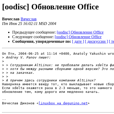
[oodisc] Обновление Office
Вячеслав
Вячеслав
Пт Июн 25 16:02:11 MSD 2004
Предыдущее сообщение:
[oodisc] Обновление Office
Следующее сообщение:
[oodisc] Обновление Office
Сообщения, упорядоченные по:
[ дате ]
[ дискуссии ]
[ т
On Птн, 2004-06-25 at 11:14 +0400, Anatoly Yakushin wro
>
>
>
>
>
>
>
Наверняка имеется ввиду тот, кто выкладывает новые сбор
Если xdelta окажется раза в 2-3 меньше, то это намного 
обновление тем, кому дорого или медленно качать.

-- 

Вячеслав Диконов <
linuxbox на degunino.net
>
