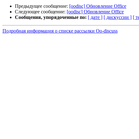
Предыдущее сообщение:
[oodisc] Обновление Office
Следующее сообщение:
[oodisc] Обновление Office
Сообщения, упорядоченные по:
[ дате ]
[ дискуссии ]
[ т
Подробная информация о списке рассылки Oo-discuss