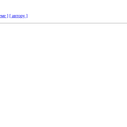
еме ]
[ автору ]