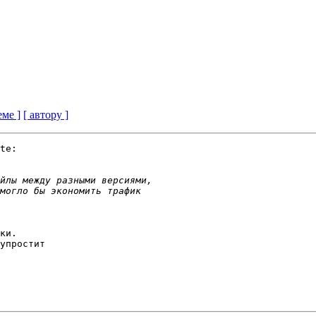
еме ]
[ автору ]
te:

ки.

упростит
