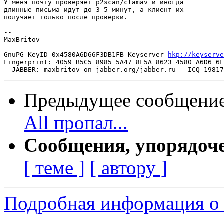
У меня почту проверяет p2scan/clamav и иногда

длинные письма идут до 3-5 минут, а клиент их

получает только после проверки.

-- 

MaxBritov

GnuPG KeyID 0x4580A6D66F3DB1FB Keyserver 
hkp://keyserve
Fingerprint: 4059 B5C5 8985 5A47 8F5A 8623 4580 A6D6 6F
Предыдущее сообщени
All пропал...
Сообщения, упорядоч
[ теме ]
[ автору ]
Подробная информация о 