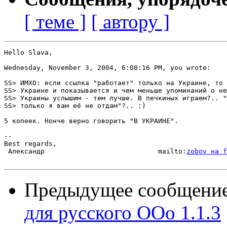
[ теме ]
[ автору ]
Hello Slava,

Wednesday, November 3, 2004, 6:08:16 PM, you wrote:

SS> ИМХО: если ссылка "работает" только на Украине, то 
SS> Украине и показывается и чем меньше упоминаний о не
SS> Украины услышим - тем лучше. В печкиных играем?.. "
SS> только я вам её не отдам"?.. :)

5 копеек. Нонче верно говорить "В УКРАИНЕ".

-- 

Best regards,

 Александр                            mailto:
zobov на f
Предыдущее сообщени
для русского ООо 1.1.3