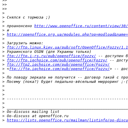
>>
>>
>>
>
>
>
>
 проанонсено 
http://www.openoffice.ru/content/view/30/
>
>
http://openoffice.org.ua/modules.php?op=modload&name=
>
>
>
ftp://ftp.linux.kiev.ua/pub/soft/OpenOffice/Fozzy/1.1
>
>
ftp://ftp.i-rs.ru/pub/openoffice/Fozzy/
>
ftp://ftp.iqchoice.com/pub/openoffice/Fozzy/
>
ftp://ftp2.iqchoice.com/pub/openoffice/Fozzy/
>
 <
ftp://ftp.iqchoice.com/pub/openoffice/Fozzy/
>
>
>
>
>
>
>
>
>
>
>
>
https://lists.openoffice.ru/mailman/listinfo/oo-discu