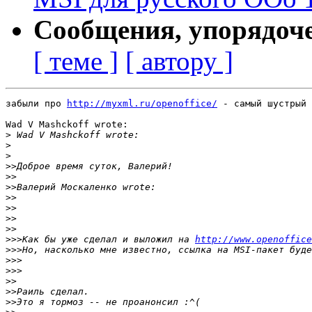
Сообщения, упорядоч
[ теме ]
[ автору ]
забыли про 
http://myxml.ru/openoffice/
 - самый шустрый 
Wad V Mashckoff wrote:

>
>
>
>>
>>
>>
>>
>>
>>
>>
>>>
Как бы уже сделал и выложил на 
http://www.openoffice
>>>
>>>
>>>
>>
>>
>>