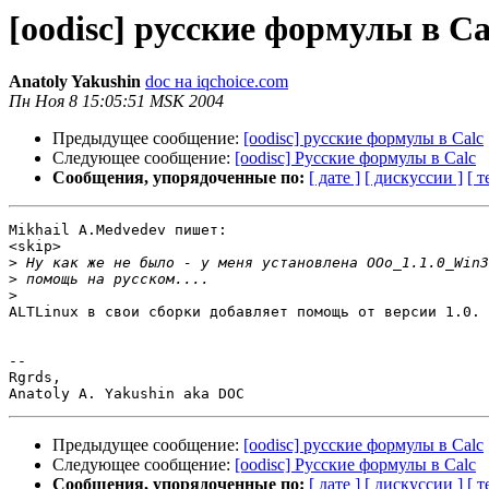
[oodisc] русские формулы в Ca
Anatoly Yakushin
doc на iqchoice.com
Пн Ноя 8 15:05:51 MSK 2004
Предыдущее сообщение:
[oodisc] русские формулы в Calc
Следующее сообщение:
[oodisc] Русские формулы в Calc
Сообщения, упорядоченные по:
[ дате ]
[ дискуссии ]
[ т
Mikhail A.Medvedev пишет:

<skip>

>
>
>
ALTLinux в свои сборки добавляет помощь от версии 1.0.

-- 

Rgrds,

Предыдущее сообщение:
[oodisc] русские формулы в Calc
Следующее сообщение:
[oodisc] Русские формулы в Calc
Сообщения, упорядоченные по:
[ дате ]
[ дискуссии ]
[ т