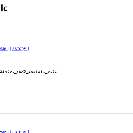
lc
еме ]
[ автору ]
еме ]
[ автору ]