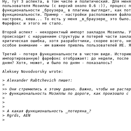
Ну, тут 3 аспекта, в том числе и политический. Для меня
пользователя Мозиллы (с версий около 0.6 :)), процесс п
функциональности _броузера_ в плагины выглядит, как пот
функциональности. Пример - настройки расположения файло
настроек, кеша... То есть у меня _в_браузере_ это было.
Фарефокс и этого не стало.

Второй аспект - некорректный импорт закладок Мозиллы. У
происходит с нарушением структуры и потерей части закла
критическая ошибка, хотя разработчики, скорее всего, не
особое внимание - им важнее привлеь пользователей ИЕ. Я
Третий - потеря функциональности в чистом виде. Историю
импортированную) фарефокс отображает: до недели, после 
дням? Хотя, может, и было по дням - показалось?

Aleksey Novodvorsky wrote:

>
>
>>
>>
>
>
>
>
>
>