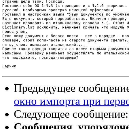
странны дела твои, Господи.

Поставил себе ОО 1.1.3 (в принципе и с 1.1.0 творилось 
русский. Необходима проверка немецкой орфографии.

поставил в настройках языка "Язык документов по умолчан
Есть документ, который перерабатываю. Включаю проверку 
начинает проверять по итальянскому словарю :-(. СтОит И
Dictionary.lst исключить, начинает кричать что модуль Ф
недоступен.

Если пишу документ с белого листа - все в порядке - про
словаре, стоит копи-пасте из старого документа сделать,
пять, снова вылезает итальянский....

Причем такая ерунда творится со всеми старыми документа
написаны. Проверку начинает осуществлять по итальянском
что подскажете, господа-товарищи?

Ларчик

Предыдущее сообщени
окно импорта при перв
Следующее сообщение
Сообщения, упорядоч