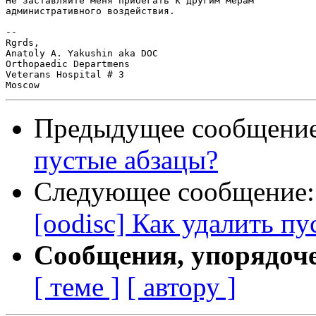
Не заставляйте меня прибегать к другим мерам 

административного воздействия.

-- 

Rgrds,

Anatoly A. Yakushin aka DOC

Orthopaedic Departmens

Veterans Hospital # 3

Предыдущее сообщени
пустые абзацы?
Следующее сообщение
[oodisc] Как удалить п
Сообщения, упорядоч
[ теме ]
[ автору ]