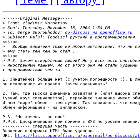
>
>
>
>
 To: Serge Skorokhodov; 
oo-discuss на openoffice.ru
>
<skip>

>
>
<skip>

>
>
>
1. Эйнштейнов больше нет (с учетом погрешности :). В лю
он исключение из правил. Зачем сравнивать?

2. Там, где высока динамика развития и (или) высока спе
(узкий круг специалистов), первейшее значение имеет обм
И чем "шире" обмен - тем лучше. Так сложилось, что межд
обмен информацией - на английском.

P.S. "Не хочешь - не ешь"

P.P.S. Дискриминация при приеме в ВУЗ по уровню знаний.
----------- следущая часть -----------

Вложение в формате HTML было удалено...

URL: 
http://lists.openoffice.ru/pipermail/oo-discuss/at