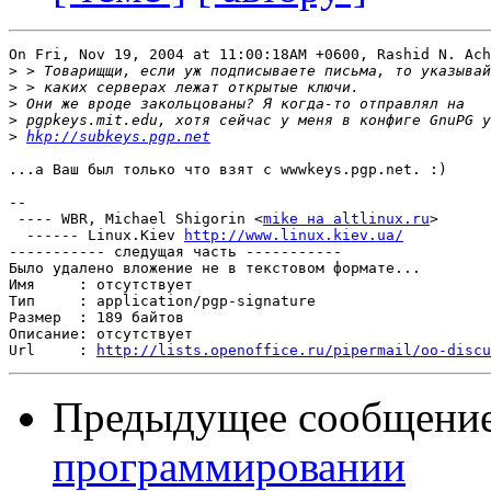
On Fri, Nov 19, 2004 at 11:00:18AM +0600, Rashid N. Ach
>
>
>
>
>
hkp://subkeys.pgp.net
...а Ваш был только что взят с wwwkeys.pgp.net. :)

-- 

 ---- WBR, Michael Shigorin <
mike на altlinux.ru
>

  ------ Linux.Kiev 
http://www.linux.kiev.ua/
----------- следущая часть -----------

Было удалено вложение не в текстовом формате...

Имя     : отсутствует

Тип     : application/pgp-signature

Размер  : 189 байтов

Описание: отсутствует

Url     : 
http://lists.openoffice.ru/pipermail/oo-discu
Предыдущее сообщени
программировании