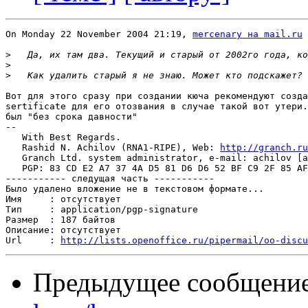
On Monday 22 November 2004 21:19, 
mercenary на mail.ru
 
>
>
>
Вот для этого сразу при создании кюча рекомендуют созда
sertificate для его отозвания в случае такой вот утери.
был "без срока давности"

-- 

   With Best Regards.

   Rashid N. Achilov (RNA1-RIPE), Web: 
http://granch.ru
   Granch Ltd. system administrator, e-mail: achilov [a
   PGP: 83 CD E2 A7 37 4A D5 81 D6 D6 52 BF C9 2F 85 AF
----------- следущая часть -----------

Было удалено вложение не в текстовом формате...

Имя     : отсутствует

Тип     : application/pgp-signature

Размер  : 187 байтов

Описание: отсутствует

Url     : 
http://lists.openoffice.ru/pipermail/oo-discu
Предыдущее сообщени