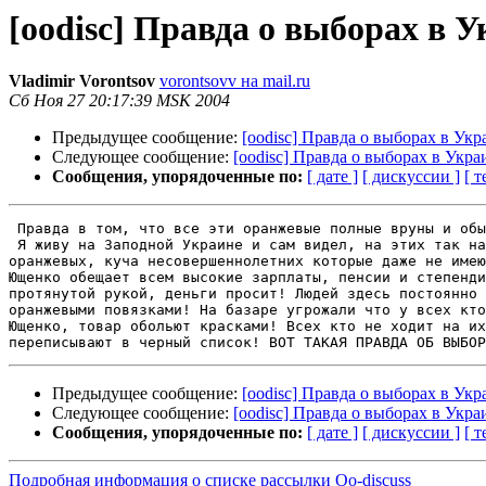
[oodisc] Правда о выборах в 
Vladimir Vorontsov
vorontsovv на mail.ru
Сб Ноя 27 20:17:39 MSK 2004
Предыдущее сообщение:
[oodisc] Правда о выборах в Укр
Следующее сообщение:
[oodisc] Правда о выборах в Укра
Сообщения, упорядоченные по:
[ дате ]
[ дискуссии ]
[ т
 Правда в том, что все эти оранжевые полные вруны и обы
 Я живу на Заподной Украине и сам видел, на этих так на
оранжевых, куча несовершеннолетних которые даже не имею
Ющенко обещает всем высокие зарплаты, пенсии и степенди
протянутой рукой, деньги просит! Людей здесь постоянно 
оранжевыми повязками! На базаре угрожали что у всех кто
Ющенко, товар обольют красками! Всех кто не ходит на их
Предыдущее сообщение:
[oodisc] Правда о выборах в Укр
Следующее сообщение:
[oodisc] Правда о выборах в Укра
Сообщения, упорядоченные по:
[ дате ]
[ дискуссии ]
[ т
Подробная информация о списке рассылки Oo-discuss