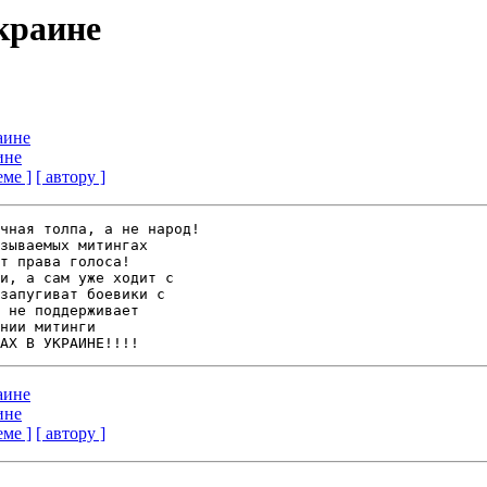
Украине
аине
ине
еме ]
[ автору ]
чная толпа, а не народ!

зываемых митингах 

т права голоса!

и, а сам уже ходит с 

запугиват боевики с 

 не поддерживает 

нии митинги 

аине
ине
еме ]
[ автору ]