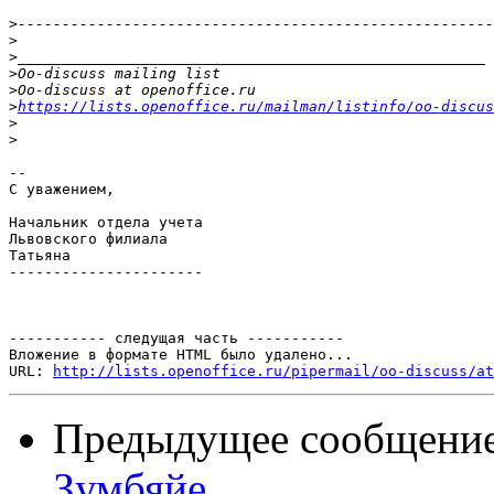
>
>
>
>
>
>
https://lists.openoffice.ru/mailman/listinfo/oo-discus
>
>
-- 

С уважением,

Начальник отдела учета

Львовского филиала

Татьяна

----------------------

----------- следущая часть -----------

Вложение в формате HTML было удалено...

URL: 
http://lists.openoffice.ru/pipermail/oo-discuss/at
Предыдущее сообщени
Зумбяйе