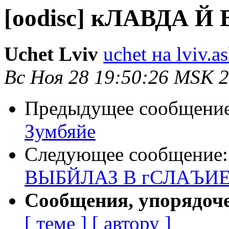
[oodisc] кЛАВДА 
Uchet Lviv
uchet на lviv.a
Вс Ноя 28 19:50:26 MSK 
Предыдущее сообщени
Зумбяйе
Следующее сообщение
ВЫБЙЛАЗ В гСЛАЪИ
Сообщения, упорядоч
[ теме ]
[ автору ]