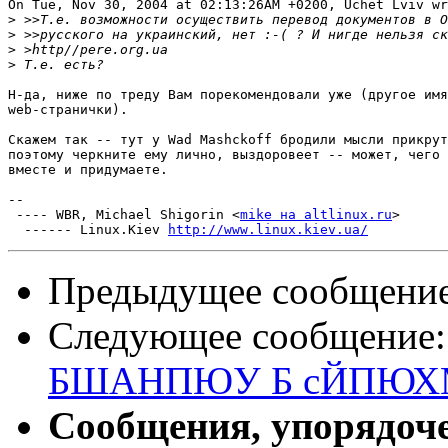
On Tue, Nov 30, 2004 at 02:13:26AM +0200, Uchet Lviv wr
>
>
>
>
Н-да, ниже по треду Вам порекомендовали уже (другое имя
web-странички).

Скажем так -- тут у Wad Mashckoff бродили мысли прикрут
поэтому черкните ему лично, выздоровеет -- может, чего 
вместе и придумаете.

-- 

 ---- WBR, Michael Shigorin <
mike на altlinux.ru
>

  ------ Linux.Kiev 
http://www.linux.kiev.ua/
Предыдущее сообщени
Следующее сообщение
БШАНПЮУ Б сЙПЮХ
Сообщения, упорядоч