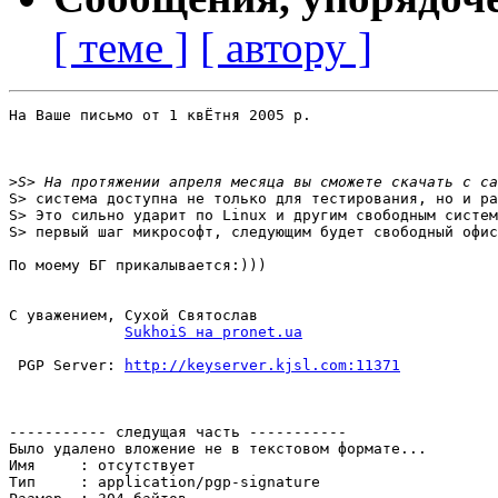
[ теме ]
[ автору ]
На Ваше письмо от 1 квЁтня 2005 р.

>
S> система доступна не только для тестирования, но и ра
S> Это сильно ударит по Linux и другим свободным систем
S> первый шаг микрософт, следующим будет свободный офис
По моему БГ прикалывается:)))

С уважением, Сухой Святослав

SukhoiS на pronet.ua
 PGP Server: 
http://keyserver.kjsl.com:11371
----------- следущая часть -----------

Было удалено вложение не в текстовом формате...

Имя     : отсутствует

Тип     : application/pgp-signature
