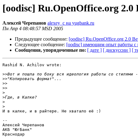
[oodisc] Ru.OpenOffice.org 2.0 Be
Алексей Черепанов
alexey_c на yugbank.ru
Пн Апр 4 08:48:57 MSD 2005
Предыдущее сообщение:
[oodisc] Ru.OpenOffice.org 2.0 Beta 
Следующее сообщение:
[oodisc] имеющим опыт работы с 
Сообщения, упорядоченные по:
[ дате ]
[ дискуссии ]
[ т
Rashid N. Achilov wrote:

>>
>>
>>
>>
>
>
>
>
И в калке, и в райтере. Не хватало её :)

-- 

Алексей Черепанов

АКБ "ЮгБанк"

Краснодар
