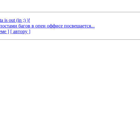
is out (in ;) )!
постами багов в опен оффисе посвещается...
еме ]
[ автору ]