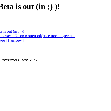
ta is out (in ;) )!
is out (in ;) )!
постами багов в опен оффисе посвещается...
еме ]
[ автору ]