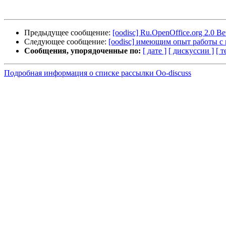
Предыдущее сообщение:
[oodisc] Ru.OpenOffice.org 2.0 Beta 
Следующее сообщение:
[oodisc] имеющим опыт работы с 
Сообщения, упорядоченные по:
[ дате ]
[ дискуссии ]
[ т
Подробная информация о списке рассылки Oo-discuss