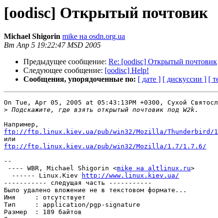
[oodisc] Открытый почтовик
Michael Shigorin
mike на osdn.org.ua
Вт Апр 5 19:22:47 MSD 2005
Предыдущее сообщение:
Re: [oodisc] Открытый почтовик
Следующее сообщение:
[oodisc] Help!
Сообщения, упорядоченные по:
[ дате ]
[ дискуссии ]
[ т
On Tue, Apr 05, 2005 at 05:43:13PM +0300, Сухой Святосл
>
ftp://ftp.linux.kiev.ua/pub/win32/Mozilla/Thunderbird/1
ftp://ftp.linux.kiev.ua/pub/win32/Mozilla/1.7/1.7.6/
-- 

 ---- WBR, Michael Shigorin <
mike на altlinux.ru
>

  ------ Linux.Kiev 
http://www.linux.kiev.ua/
----------- следущая часть -----------

Было удалено вложение не в текстовом формате...

Имя     : отсутствует

Тип     : application/pgp-signature

Размер  : 189 байтов
