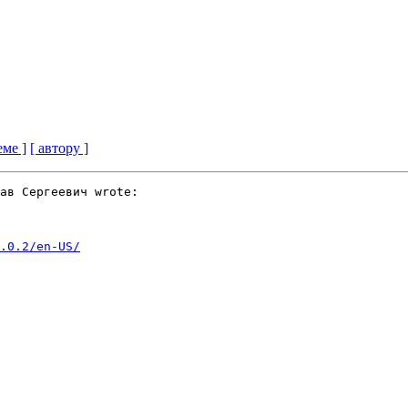
еме ]
[ автору ]
ав Сергеевич wrote:

.0.2/en-US/