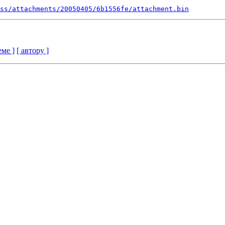
ss/attachments/20050405/6b1556fe/attachment.bin
еме ]
[ автору ]