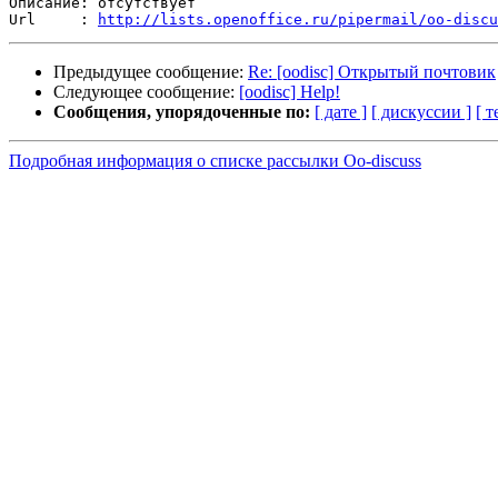
Описание: отсутствует

Url     : 
http://lists.openoffice.ru/pipermail/oo-discu
Предыдущее сообщение:
Re: [oodisc] Открытый почтовик
Следующее сообщение:
[oodisc] Help!
Сообщения, упорядоченные по:
[ дате ]
[ дискуссии ]
[ т
Подробная информация о списке рассылки Oo-discuss