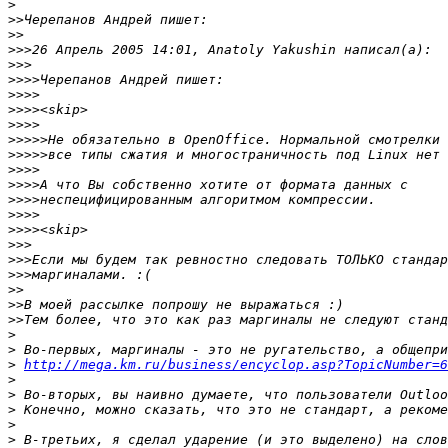
>
>>
>>
>>>
>>>
>>>>
>>>>
>>>>
>>>>
>>>>>
>>>>>
>>>>
>>>>
>>>>
>>>>
>>>>
>>>
>>>
>>>
>>
>>
>>
>
>
>
http://mega.km.ru/business/encyclop.asp?TopicNumber=6
>
>
>
>
>