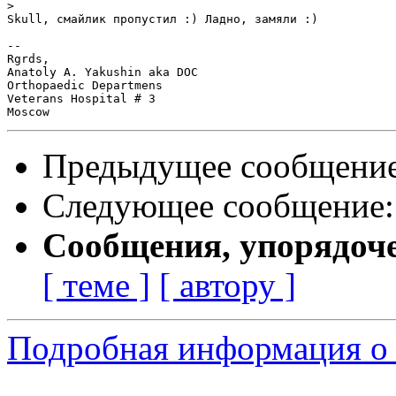
>
Skull, смайлик пропустил :) Ладно, замяли :)

-- 

Rgrds,

Anatoly A. Yakushin aka DOC

Orthopaedic Departmens

Veterans Hospital # 3

Предыдущее сообщени
Следующее сообщение
Сообщения, упорядоч
[ теме ]
[ автору ]
Подробная информация о 