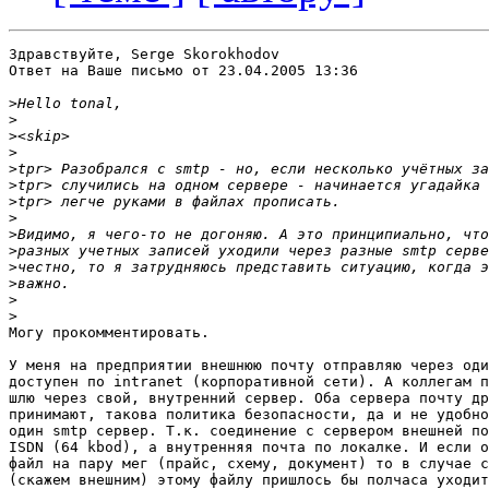
Здравствуйте, Serge Skorokhodov

Ответ на Ваше письмо от 23.04.2005 13:36

>
>
>
>
>
>
>
>
>
>
>
>
>
>
Могу прокомментировать.

У меня на предприятии внешнюю почту отправляю через оди
доступен по intranet (корпоративной сети). А коллегам п
шлю через свой, внутренний сервер. Оба сервера почту др
принимают, такова политика безопасности, да и не удобно
один smtp сервер. Т.к. соединение с сервером внешней по
ISDN (64 kbod), а внутренняя почта по локалке. И если о
файл на пару мег (прайс, схему, документ) то в случае с
(скажем внешним) этому файлу пришлось бы полчаса уходит