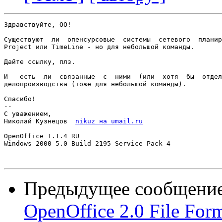
Здравствуйте, ОО!

Существуют  ли  опенсурсовые  системы  сетевого  планир
Project или TimeLine - но для небольшой команды.

Дайте ссылку, плз.

И   есть  ли  связанные  с  ними  (или  хотя  бы  отдел
делопроизводства (тоже для небольшой команды).

Спасибо!

-- 

С уважением,

Николай Кузнецов  
nikuz на umail.ru
OpenOffice 1.1.4 RU

Windows 2000 5.0 Build 2195 Service Pack 4

Предыдущее сообщени
OpenOffice 2.0 File For