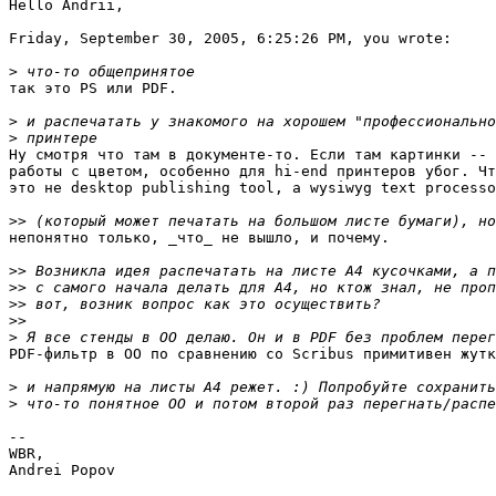
Hello Andrii,

Friday, September 30, 2005, 6:25:26 PM, you wrote:

>
так это PS или PDF.

>
>
Ну смотря что там в документе-то. Если там картинки -- 
работы с цветом, особенно для hi-end принтеров убог. Чт
это не desktop publishing tool, а wysiwyg text processo
>>
непонятно только, _что_ не вышло, и почему.

>>
>>
>>
>>
>
PDF-фильтр в ОО по сравнению со Scribus примитивен жутк
>
>
-- 

WBR,

Andrei Popov
