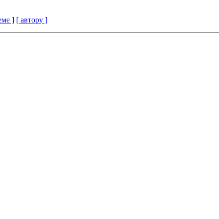
еме ]
[ автору ]