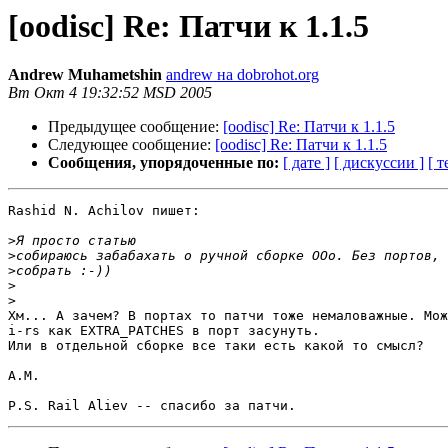
[oodisc] Re: Патчи к 1.1.5
Andrew Muhametshin
andrew на dobrohot.org
Вт Окт 4 19:32:52 MSD 2005
Предыдущее сообщение:
[oodisc] Re: Патчи к 1.1.5
Следующее сообщение:
[oodisc] Re: Патчи к 1.1.5
Сообщения, упорядоченные по:
[ дате ]
[ дискуссии ]
[ т
Rashid N. Achilov пишет:

>
>
>
>
>
Хм... А зачем? В портах то патчи тоже немаловажные. Мож
i-rs как EXTRA_PATCHES в порт засунуть.

Или в отдельной сборке все таки есть какой то смысл?

А.М.
