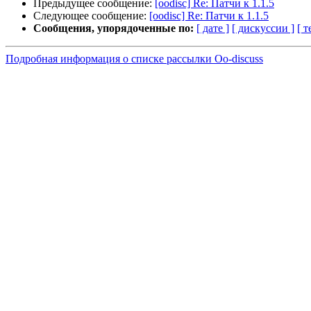
Предыдущее сообщение:
[oodisc] Re: Патчи к 1.1.5
Следующее сообщение:
[oodisc] Re: Патчи к 1.1.5
Сообщения, упорядоченные по:
[ дате ]
[ дискуссии ]
[ т
Подробная информация о списке рассылки Oo-discuss