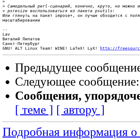
>
>
>
Или глянуть на пакет impose+, он лучше обходится с поля
масштабировании

-- 

Lav

Виталий Липатов

Санкт-Петербург

GNU! ALT Linux Team! WINE! LaTeX! LyX! 
http://freesourc
Предыдущее сообщени
Следующее сообщение
Сообщения, упорядоч
[ теме ]
[ автору ]
Подробная информация о 