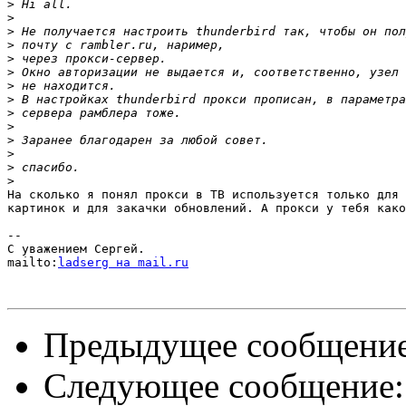
>
>
>
>
>
>
>
>
>
>
>
>
>
>
На сколько я понял прокси в TB используется только для 
картинок и для закачки обновлений. А прокси у тебя како
-- 

С уважением Сергей.

mailto:
ladserg на mail.ru
Предыдущее сообщени
Следующее сообщение