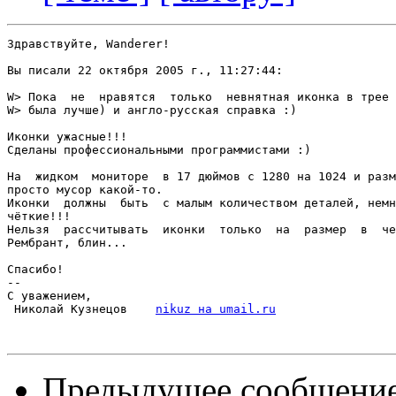
Здравствуйте, Wanderer!

Вы писали 22 октября 2005 г., 11:27:44:

W> Пока  не  нравятся  только  невнятная иконка в трее 
W> была лучше) и англо-русская справка :)

Иконки ужасные!!!

Сделаны профессиональными программистами :)

На  жидком  мониторе  в 17 дюймов с 1280 на 1024 и разм
просто мусор какой-то.

Иконки  должны  быть  с малым количеством деталей, немн
чёткие!!!

Нельзя  рассчитывать  иконки  только  на  размер  в  че
Рембрант, блин...

Спасибо!

-- 

С уважением,

 Николай Кузнецов    
nikuz на umail.ru
Предыдущее сообщени