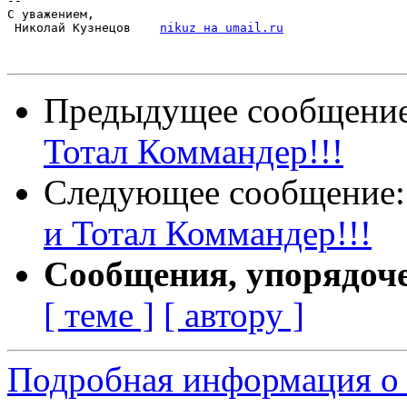
-- 

С уважением,

 Николай Кузнецов    
nikuz на umail.ru
Предыдущее сообщени
Тотал Коммандер!!!
Следующее сообщение
и Тотал Коммандер!!!
Сообщения, упорядоч
[ теме ]
[ автору ]
Подробная информация о 