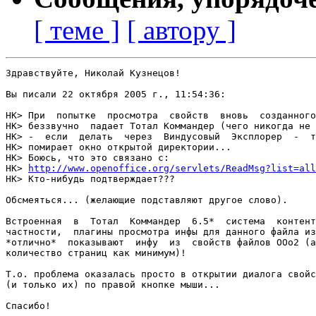
[ теме ]
[ автору ]
Здравствуйте, Николай Кузнецов!

Вы писали 22 октября 2005 г., 11:54:36:

НК> При  попытке  просмотра  свойств  вновь  созданного
НК> беззвучно  падает Тотал Коммандер (чего никогда не 
НК> -  если  делать  через  Виндусовый  Эксплорер  -  т
НК> помирает окно открытой директории...

НК> Боюсь, что это связано с:

НК> 
http://www.openoffice.org/servlets/ReadMsg?list=all
НК> Кто-нибудь подтверждает???

Обсмеяться... (желающие подставляют другое слово).

Встроенная  в  Тотал  Коммандер  6.5*  система  контент
частности,  плагины просмотра инфы для данного файла из
*отлично*  показывают  инфу  из  свойств файлов ООо2 (а
количество страниц как минимум)!

Т.о. проблема оказалась просто в открытии диалога свойс
(и только их) по правой кнопке мыши...

Спасибо!
