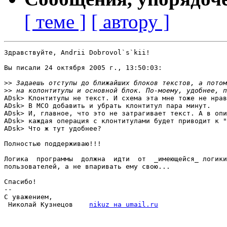
[ теме ]
[ автору ]
Здравствуйте, Andrii Dobrovol`s`kii!

Вы писали 24 октября 2005 г., 13:50:03:

>>
>>
ADsk> Клонтитулы не текст. И схема эта мне тоже не нрав
ADsk> В МСО добавить и убрать клонтитул пара минут.

ADsk> И, главное, что это не затрагивает текст. А в опи
ADsk> каждая операция с клонтитулами будет приводит к "
ADsk> Что ж тут удобнее?

Полностью поддерживаю!!!

Логика  программы  должна  идти  от  _имеющейся_ логики
пользователей, а не впаривать ему свою...

Спасибо!

-- 

С уважением,

 Николай Кузнецов    
nikuz на umail.ru