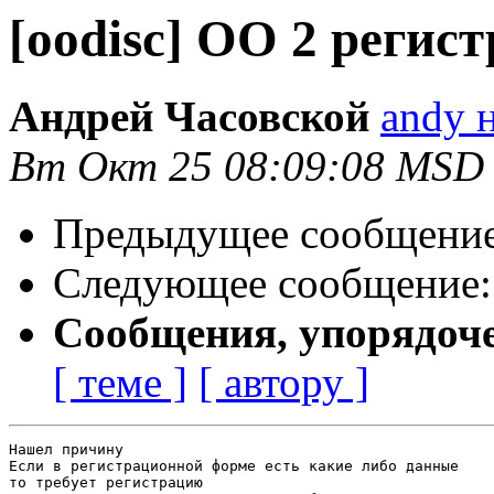
[oodisc] OO 2 регис
Андрей Часовской
andy н
Вт Окт 25 08:09:08 MSD
Предыдущее сообщени
Следующее сообщение
Сообщения, упорядоч
[ теме ]
[ автору ]
Нашел причину

Если в регистрационной форме есть какие либо данные

то требует регистрацию
