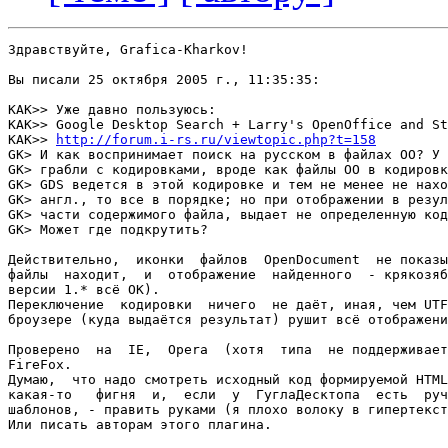
Здравствуйте, Grafica-Kharkov!

Вы писали 25 октября 2005 г., 11:35:35:

КАК>> Уже давно пользуюсь:

КАК>> Google Desktop Search + Larry's OpenOffice and St
КАК>> 
http://forum.i-rs.ru/viewtopic.php?t=158
GK> И как воспринимает поиск на русском в файлах ОО? У 
GK> грабли с кодировками, вроде как файлы ОО в кодировк
GK> GDS ведется в этой кодировке и тем не менее не нахо
GK> англ., то все в порядке; но при отображении в резул
GK> части содержимого файла, выдает не определенную код
GK> Может где подкрутить?

Действительно,  иконки  файлов  OpenDocument  не показы
файлы  находит,  и  отображение  найденного  - крякозяб
версии 1.* всё ОК).

Переключение  кодировки  ничего  не даёт, иная, чем UTF
броузере (куда выдаётся результат) рушит всё отображени
Проверено  на  IE,  Opera  (хотя  типа  не поддерживает
FireFox.

Думаю,  что надо смотреть исходный код формируемой HTML
какая-то   фигня  и,  если  у  ГуглаДесктопа  есть  руч
шаблонов, - править руками (я плохо волоку в гипертекст
Или писать авторам этого плагина.
