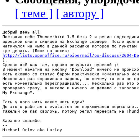
[ теме ]
[ автору ]
Добрый день all!

Поставил себе Thunderbird 1.5 бета 2 и регил подсоедини
адресной книге сидящей на Exchange сервере. После долги
наткнулся на мыло в данной рассылке которое по пунктам 
http://lists.openoffice.ru/pipermail/oo-discuss/2004-De

).

Сделал всё как там, однако результат нулевой ;(

В момент нажатия на кнопку "Download" ничего не происхо
есть окошко со статус баром практически моментально исч
Несколько раз спрашивало пароль, но почему то его не пр
есть моментально переспрашивало.... Несколько раз это о
пропадало сразу, а висело и ничего не делало с заголовк
My Exchange".

Есть у кого нить какие нить идеи?

До этого работал с evolution он подключался нормально..
тяжёлый он как сволочь, потому регил переехать на Thund
Заранее спасибо.

--
