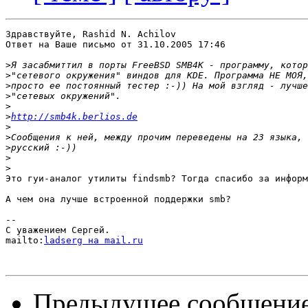
Здравствуйте, Rashid N. Achilov

Ответ на Ваше письмо от 31.10.2005 17:46

>
>
>
>
>
>
http://smb4k.berlios.de
>
>
>
>
>
Это гуи-аналог утилиты findsmb? Тогда спасибо за информ
А чем она лучше встроенной поддержки smb?

-- 

С уважением Сергей.

mailto:
ladserg на mail.ru
Предыдущее сообщени