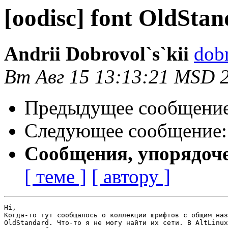
[oodisc] font OldSta
Andrii Dobrovol`s`kii
dobr
Вт Авг 15 13:13:21 MSD 
Предыдущее сообщени
Следующее сообщение
Сообщения, упорядоч
[ теме ]
[ автору ]
Hi,

Когда-то тут сообщалось о коллекции шрифтов с общим наз
OldStandard. Что-то я не могу найти их сети. В AltLinux