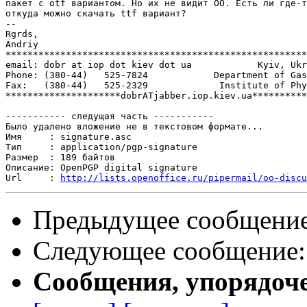
пакет с otf вариантом. Но их не видит ОО. Есть ли где-т
откуда можно скачать ttf вариант?

-- 

Rgrds,

Andriy

*******************************************************
email: dobr at iop dot kiev dot ua            Kyiv, Ukr
Phone: (380-44)   525-7824            Department of Gas
Fax:   (380-44)   525-2329             Institute of Phy
*********************dobrATjabber.iop.kiev.ua**********
----------- следущая часть -----------

Было удалено вложение не в текстовом формате...

Имя     : signature.asc

Тип     : application/pgp-signature

Размер  : 189 байтов

Описание: OpenPGP digital signature

Url     : 
http://lists.openoffice.ru/pipermail/oo-discu
Предыдущее сообщени
Следующее сообщение
Сообщения, упорядоч